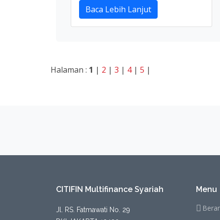
Baca Lebih Lanjut
Halaman :
1
|
2
|
3
|
4
|
5
|
CITIFIN Multifinance Syariah
Menu
Bera
Jl. RS. Fatmawati No. 29