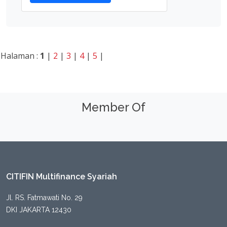
Halaman :
1
|
2
|
3
|
4
|
5
|
Member Of
CITIFIN Multifinance Syariah
Jl. RS. Fatmawati No. 29
DKI JAKARTA 12430