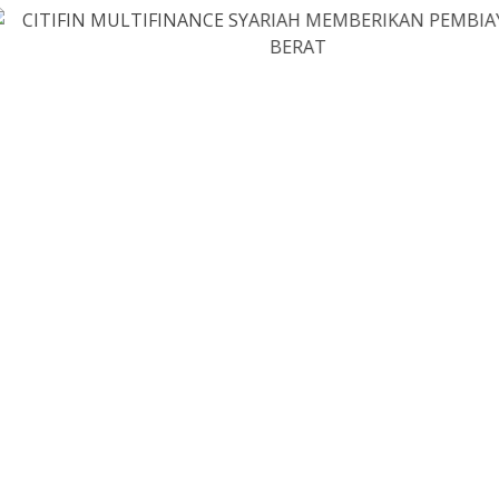
024 melakukan kunjungan ke Tenggarong, Kalimantan Timur dalam rangka peng
rasikan.
PRODUK