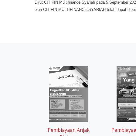
Pembiayaa
Pembiayaan Anjak
Piutang
Berita