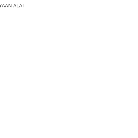
ecekan untuk memastikan bahwa alat berat yang dibiayai