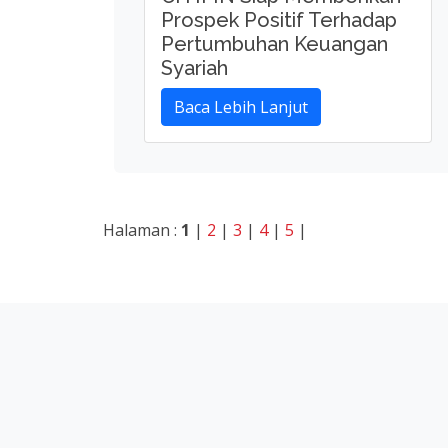
CITIFIN Multifinance Syariah
Menu
Bera
Jl. RS. Fatmawati No. 29
DKI JAKARTA 12430
Seja
Visi &
Phone:
(021) 7560222
Peme
Mana