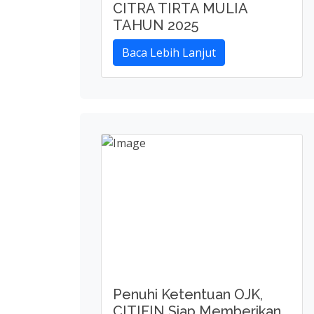
Penuhi Ketentuan OJK,
CITIFIN Siap Memberikan
Prospek Positif Terhadap
Pertumbuhan Keuangan
Syariah
Baca Lebih Lanjut
Halaman :
1
|
2
|
3
|
4
|
5
|