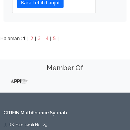
Baca Lebih Lanjut
Halaman :
1
|
2
|
3
|
4
|
5
|
Member Of
CITIFIN Multifinance Syariah
Jl. RS. Fatmawati No. 29